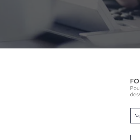
FO
Pour
des