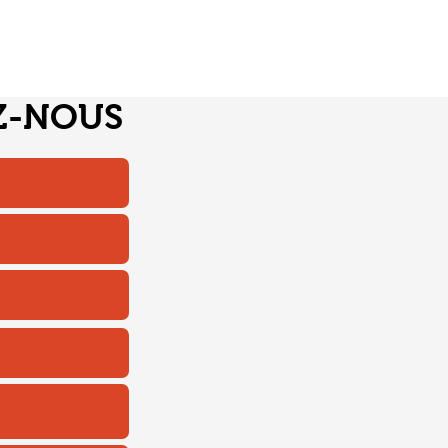
Z-NOUS
© 2023 by Cielo Apparel. Proudly created with
Wix.com