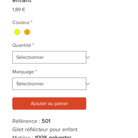
Prix
1,89 €
Couleur
*
Quantité
*
Marquage
*
Ajouter au panier
Référence :
501
Gilet réflécteur pour enfant
Matière :
100% polyester