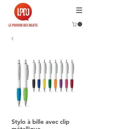
Stylo à bille avec clip
métallique