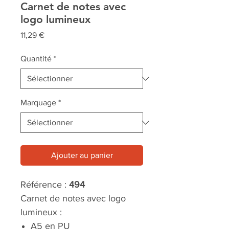
Carnet de notes avec
logo lumineux
Prix
11,29 €
Quantité
*
Marquage
*
Ajouter au panier
Référence :
494
Carnet de notes avec logo
lumineux :
A5 en PU