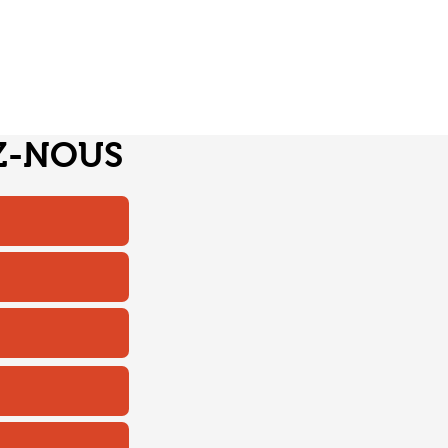
Z-NOUS
© 2023 by Cielo Apparel. Proudly created with
Wix.com